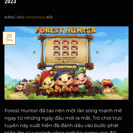
2023
ĐĂNG VÀO
29/04/2024
BỞI
29
Th4
Forest Hunter đã tạo nên một làn sóng mạnh mẽ
ngay từ những ngày đầu mới ra mắt. Trò chơi trực
tuyến này xuất hiện đã đánh dấu vào bước phát
triển lớn của ngành công nghiệp game slot đổi