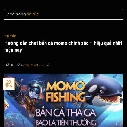
Đăng trong
tin tức
TIN TỨC
Hướng dẫn chơi bắn cá momo chính xác – hiệu quả nhất
hiện nay
ĐĂNG VÀO
29/04/2024
BỞI
29
Th4