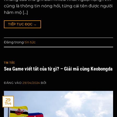
cũng là thông tin nóng hổi, từng cái tên được người
hâm mộ […]
TIẾP TỤC ĐỌC
→
Đăng trong
tin tức
TIN TỨC
Sea Game viết tắt của từ gì? – Giải mã cùng Keobongda
ĐĂNG VÀO
29/04/2024
BỞI
29
Th4