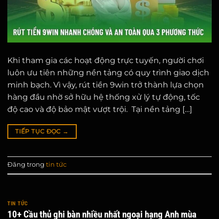
Khi tham gia các hoạt động trực tuyến, người chơi
luôn ưu tiên những nền tảng có quy trình giao dịch
minh bạch. Vì vậy, rút tiền 9win trở thành lựa chọn
hàng đầu nhờ sở hữu hệ thống xử lý tự động, tốc
độ cao và độ bảo mật vượt trội. Tại nền tảng […]
TIẾP TỤC ĐỌC
→
Đăng trong
tin tức
TIN TỨC
10+ Cầu thủ ghi bàn nhiều nhất ngoại hạng Anh mùa