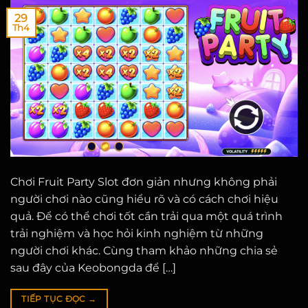
29
Th4
Chơi Fruit Party Slot đơn giản nhưng không phải
người chơi nào cũng hiểu rõ và có cách chơi hiệu
quả. Để có thể chơi tốt cần trải qua một quá trình
trải nghiệm và học hỏi kinh nghiệm từ những
người chơi khác. Cùng tham khảo những chia sẻ
sau đây của Keobongda để […]
TIẾP TỤC ĐỌC
→