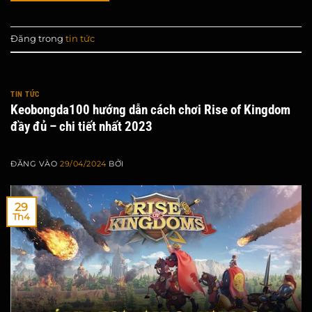
Đăng trong
tin tức
TIN TỨC
Keobongda100 hướng dẫn cách chơi Rise of Kingdom
đầy đủ – chi tiết nhất 2023
ĐĂNG VÀO
29/04/2024
BỞI
29
Th4