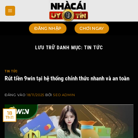
Bỏ
qua
nội
dung
ĐĂNG NHẬP
CHƠI NGAY
LƯU TRỮ DANH MỤC:
TIN TỨC
TIN TỨC
Rút tiền 9win tại hệ thống chính thức nhanh và an toàn
ĐĂNG VÀO
18/11/2025
BỞI
SEO ADMIN
18
Th11