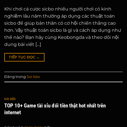
Khi chơi cá cược sicbo nhiều người chơi có kinh
nghiệm lâu năm thường áp dụng các thuật toán
sicbo để giúp bản thân có cơ hội chiến thắng cao
hơn. Vậy thuật toán sicbo là gì và cách áp dụng như
thế nào? Bạn hãy cùng Keobongda và theo dõi nội
dung bài viết […]
TIẾP TỤC ĐỌC
→
Đăng trong
Soi kèo
SOI KÈO
TOP 10+ Game tài xỉu đổi tiền thật hot nhất trên
internet