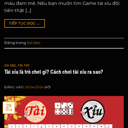
máu đam mê. Nếu bạn muốn tìm Game tài xỉu đổi
tiền thật […]
TIẾP TỤC ĐỌC
→
Đăng trong
Soi kèo
SOI KÈO
,
TIN TỨC
Tài xỉu là trò chơi gì? Cách chơi tài xỉu ra sao?
ĐĂNG VÀO
29/04/2024
BỞI
29
Th4