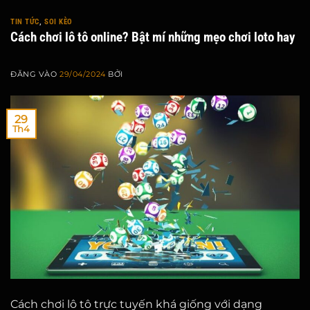
TIN TỨC
,
SOI KÈO
Cách chơi lô tô online? Bật mí những mẹo chơi loto hay
ĐĂNG VÀO
29/04/2024
BỞI
29
Th4
Cách chơi lô tô trực tuyến khá giống với dạng