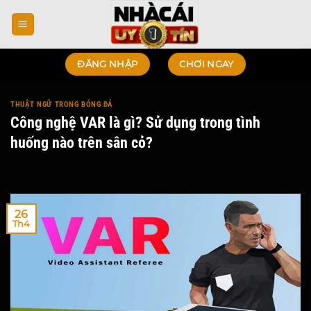
Bỏ
qua
nội
dung
ĐĂNG NHẬP
CHƠI NGAY
THUẬT NGỮ TRONG BÓNG ĐÁ
Công nghệ VAR là gì? Sử dụng trong tình
huống nào trên sân cỏ?
26
Th4