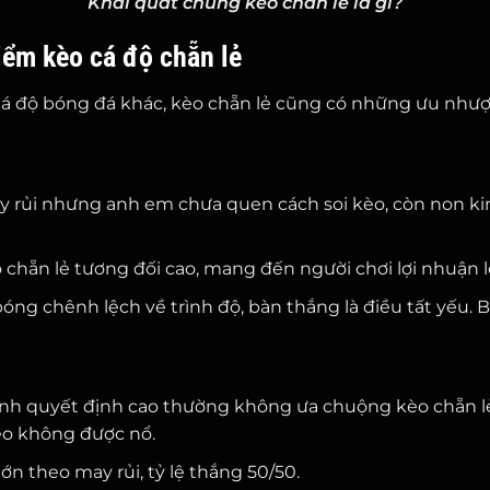
Khái quát chung
kèo chẵn lẻ là gì?
iểm kèo cá độ chẵn lẻ
cá độ bóng đá khác, kèo chẵn lẻ cũng có những ưu nhược
y rủi nhưng anh em chưa quen cách soi kèo, còn non ki
 chẵn lẻ tương đối cao, mang đến người chơi lợi nhuận 
bóng chênh lệch về trình độ, bàn thắng là điều tất yếu. 
tính quyết định cao thường không ưa chuộng kèo chẵn lẻ.
èo không được nổ.
ớn theo may rủi, tỷ lệ thắng 50/50.