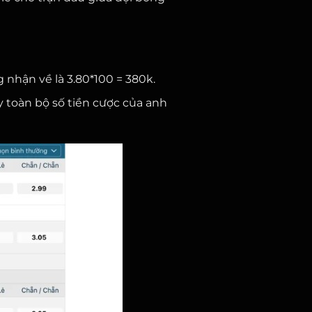
g nhận về là 3.80*100 = 380k.
y toàn bộ số tiền cược của anh