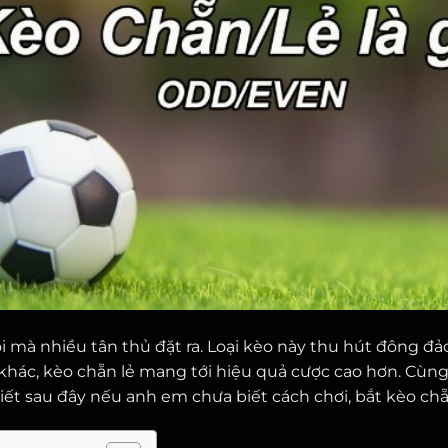
i mà nhiều tân thủ đặt ra. Loại kèo này thu hút đông đ
 khác, kèo chẵn lẻ mang tới hiệu quả cược cao hơn. Cùn
iết sau đây nếu anh em chưa biết cách chơi, bắt kèo chẵn