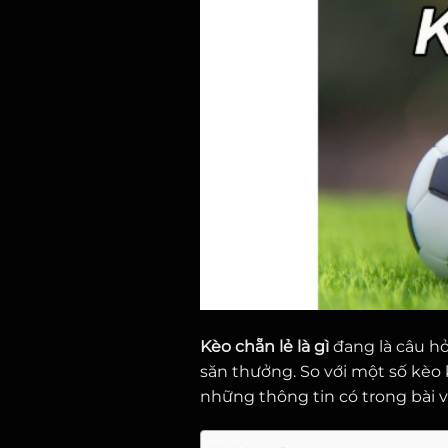
Kèo chẵn lẻ là gì
đang là câu hỏ
săn thưởng. So với một số kèo
những thông tin có trong bài v