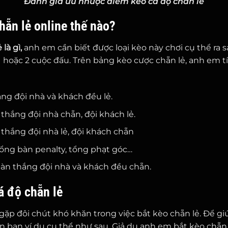
Đánh giá ưu nhược điểm kèo cá độ chẵn lẻ
hẵn lẻ online thế nào?
 là gì,
anh em cần biết được loại kèo này chơi cụ thể ra s
1 hoặc 2 cuộc đấu. Trên bảng kèo cược chẵn lẻ, anh em tí
ng đội nhà và khách đều lẻ.
thắng đội nhà chẵn, đội khách lẻ.
thắng đội nhà lẻ, đội khách chẵn
tổng bàn penalty, tổng phạt góc…
àn thắng đội nhà và khách đều chẵn.
á độ chẵn lẻ
 gặp đôi chút khó khăn trong việc bắt kèo chẵn lẻ. Để 
ến bạn ví dụ cụ thể như sau. Giả dụ anh em bắt kèo chẵn