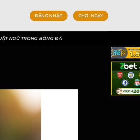
ĐĂNG NHẬP
CHƠI NGAY
UẬT NGỮ TRONG BÓNG ĐÁ