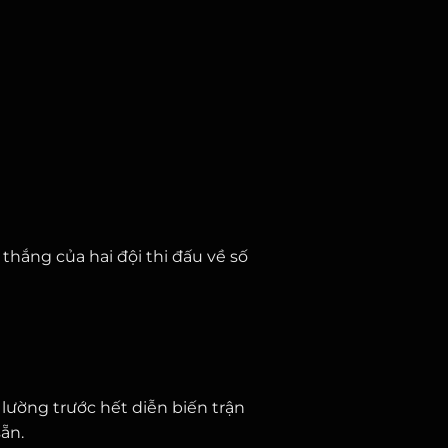
thắng của hai đội thi đấu về số
 lường trước hết diễn biến trận
sẵn.