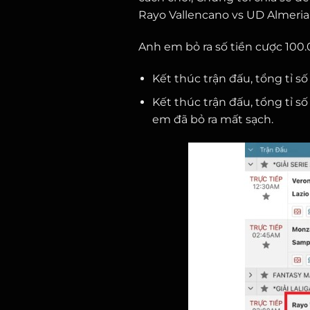
Rayo Vallencano vs UD Almeria 
Anh em bỏ ra số tiền cược 100
Kết thúc trận đấu, tổng tỉ s
Kết thúc trận đấu, tổng tỉ s
em đã bỏ ra mất sạch.