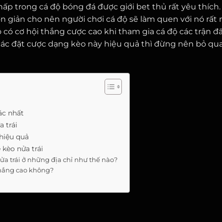
hấp trong cá độ bóng đá được giới bet thủ rất yêu thích
ơn giản cho nên người chơi cá độ sẽ làm quen với nó rấ
ộ có cơ hội thắng cược cao khi tham gia cá độ các trận
g các đặt cược dạng kèo này hiệu quả thì đừng nên bỏ qua
ác nhất
a trái
 hiệu quả
 kèo nửa trái
nửa trái ở những địa chỉ như thế nào?
ệ thắng cao không?