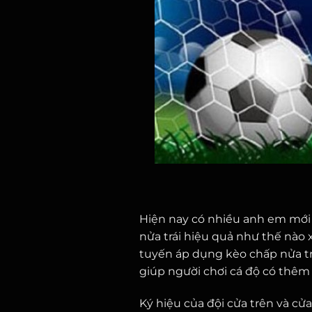
Hiện nay có nhiều anh em mới t
nửa trái hiệu quả như thế nào 
tuyến áp dụng kèo chấp nửa trá
giúp người chơi cá độ có thêm
Ký hiệu của đội cửa trên và cử