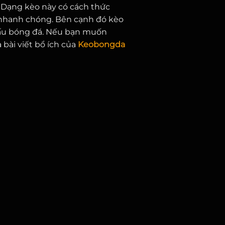
. Dạng kèo này có cách thức
t nhanh chóng. Bên cạnh đó kèo
 đấu bóng đá. Nếu bạn muốn
 bài viết bổ ích của
Keobongda