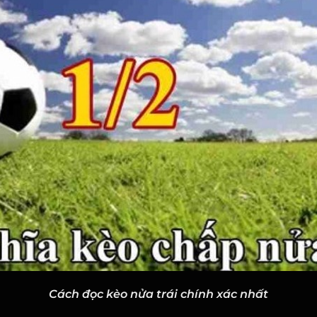
Cách đọc kèo nửa trái chính xác nhất