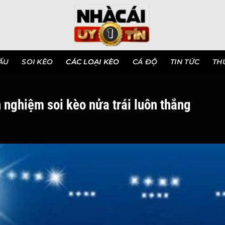
ĐẤU
SOI KÈO
CÁC LOẠI KÈO
CÁ ĐỘ
TIN TỨC
TH
h nghiệm soi kèo nửa trái luôn thắng