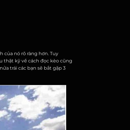
h của nó rõ ràng hơn. Tuy
u thật kỹ về cách đọc kèo cũng
nửa trái các bạn sẽ bắt gặp 3