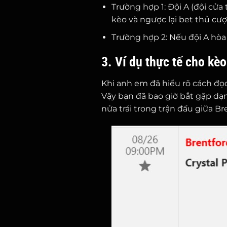
Trường hợp 1: Đội A (đội cửa
kèo và ngược lại bet thủ cượ
Trường hợp 2: Nếu đội A hòa 
3. Ví dụ thực tế cho kèo
Khi anh em đã hiểu rõ cách đọc
Vậy bạn đã bao giờ bắt gặp dạn
nửa trái trong trận đấu giữa B