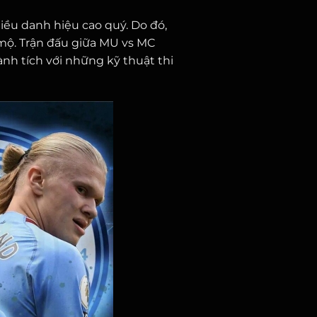
iều danh hiệu cao quý. Do đó,
mộ. Trận đấu giữa MU vs MC
ành tích với những kỹ thuật thi