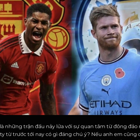
 là những trận đấu nảy lửa với sự quan tâm từ đông đảo
ty từ trước tới nay có gì đáng chú ý? Nếu anh em cũng 