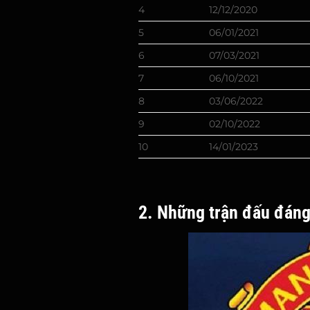
4
12/12/2020
5
06/01/2021
6
07/03/2021
7
06/10/2021
8
03/06/2022
9
02/10/2022
10
14/01/2023
2. Những trận đấu đán