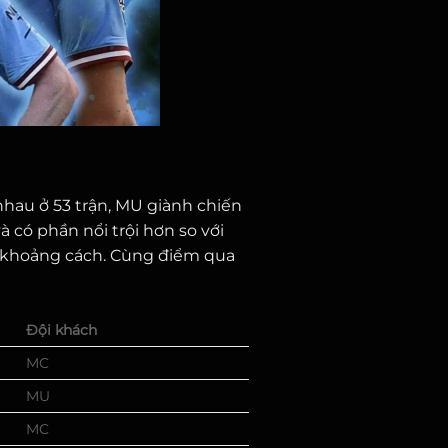
nhau ở 53 trận, MU giành chiến
 có phần nổi trội hơn so với
c khoảng cách. Cùng điểm qua
Đội khách
MC
MU
MC