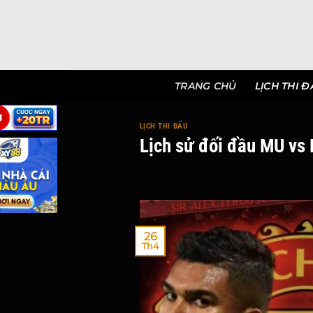
Bỏ
qua
nội
dung
TRANG CHỦ
LỊCH THI 
LỊCH THI ĐẤU
Lịch sử đối đầu MU vs
26
Th4