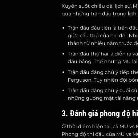
Xuyên suốt chiều dài lịch sử,
qua những trận đấu trong
lịch
Trận đấu đầu tiên là trận đấu
giữa cầu thủ của hai đội. N
thành từ nhiều năm trước đ
Trận đấu thứ hai là diễn ra 
đầu bảng. Thế nhưng MU lại đ
Trận đấu đáng chú ý tiếp the
Ferguson. Tuy nhiên đội bóng
Trận đấu đáng chú ý cuối cù
những gương mặt tài năng nhấ
3. Đánh giá phong độ h
Ở thời điểm hiện tại, cả MU v
Phong độ thi đấu của MU vs M