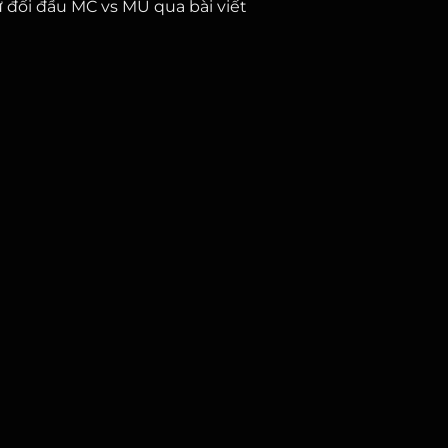
sử đối đầu MC vs MU qua bài viết