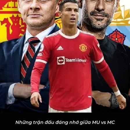
Những trận đấu đáng nhớ giữa MU vs MC