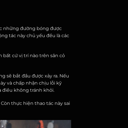
ước những đường bóng được
ng tác này chủ yếu đều là các
ất cứ vị trí nào trên sân cỏ
ng sẽ bắt đầu được xảy ra. Nếu
ày và chấp nhận chịu lỗi kỹ
à điều không tránh khỏi.
 Còn thực hiện thao tác này sai