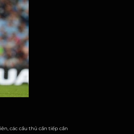
ên, các cầu thủ cần tiếp cần