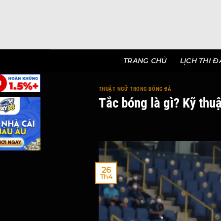
Bỏ
qua
nội
dung
TRANG CHỦ
LỊCH THI 
THUẬT NGỮ TRONG BÓNG ĐÁ
Tắc bóng là gì? Kỹ thu
26
Th4