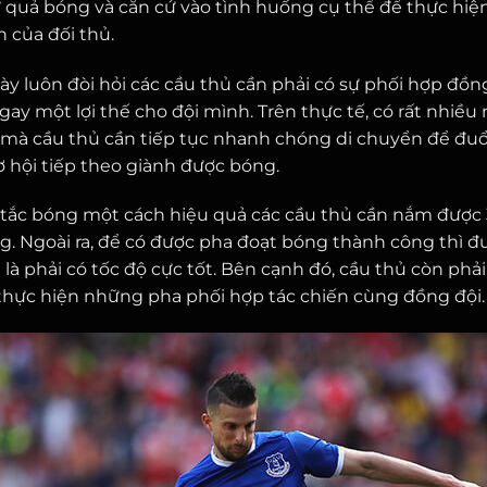
quả bóng và căn cứ vào tình huống cụ thể để thực hiệ
n của đối thủ.
ày luôn đòi hỏi các cầu thủ cần phải có sự phối hợp đồn
gay một lợi thế cho đội mình. Trên thực tế, có rất nhiề
ó mà cầu thủ cần tiếp tục nhanh chóng di chuyển để đu
 hội tiếp theo giành được bóng.
 tắc bóng một cách hiệu quả các cầu thủ cần nắm được 
ng. Ngoài ra, để có được pha đoạt bóng thành công thì đ
 là phải có tốc độ cực tốt. Bên cạnh đó, cầu thủ còn phả
ể thực hiện những pha phối hợp tác chiến cùng đồng đội.