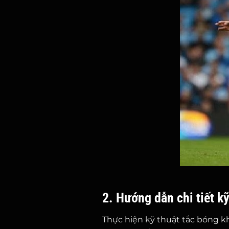
2. Hướng dẫn chi tiết kỹ
Thực hiện kỹ thuật tắc bóng kh