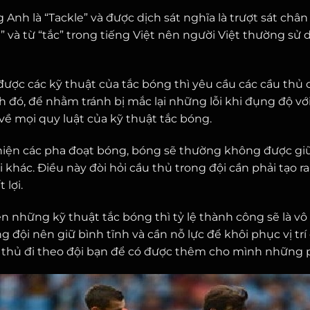
 Anh là “Tackle” và được dịch sát nghĩa là trượt sát chân
 và từ “tắc” trong tiếng Việt nên người Việt thường sử
ược các kỹ thuật của tắc bóng thì yêu cầu các cầu thủ 
h đó, để nhằm tránh bị mắc lại những lỗi khi đụng độ với
 về mọi quy luật của kỹ thuật tắc bóng.
 hiện các pha đoạt bóng, bóng sẽ thường không được giữ
khác. Điều này đòi hỏi cầu thủ trong đội cần phải tạo r
 lợi.
ện những kỹ thuật tắc bóng thì tỷ lệ thành công sẽ là 
ng đội nên giữ bình tĩnh và cần nỗ lực để khôi phục vị trí
u thủ đi theo đội bạn để có được thêm cho mình những p