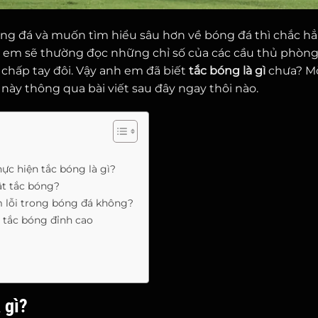
g đá và muốn tìm hiểu sâu hơn về bóng đá thì chắc hẳ
h em sẽ thường đọc những chỉ số của các cầu thủ phòng 
h chấp tay đôi. Vậy anh em đã biết
tắc bóng là gì
chưa? M
 này thông qua bài viết sau đây ngay thôi nào.
hực hiện tắc bóng là gì?
uật tắc bóng?
m lỗi trong bóng đá không?
g tắc bóng đỉnh cao
 gì?