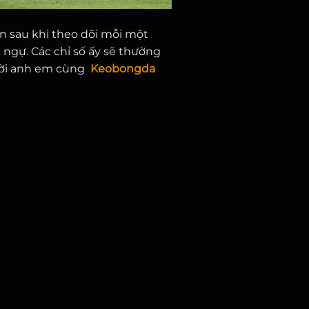
n sau khi theo dõi mỗi một
ngự. Các chỉ số ấy sẽ thường
ời anh em cùng
Keobongda